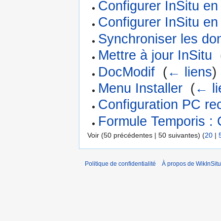
Configurer InSitu e
Configurer InSitu en
Synchroniser les do
Mettre à jour InSitu
‎
DocModif
‎
(
← liens
)
Menu Installer
‎
(
← li
Configuration PC 
Formule Temporis :
Voir (50 précédentes | 50 suivantes) (
20
|
Politique de confidentialité
À propos de WikInSitu