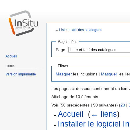
←
Liste et tarif des catalogues
Aller
Aller
Pages liées
à
à
Page :
la
la
Accueil
navigation
recherche
Filtres
Outils
Masquer
les inclusions |
Masquer
les lie
Version imprimable
Les pages ci-dessous contiennent un lien 
Affichage de 10 éléments.
Voir (50 précédentes | 50 suivantes) (
20
|
Accueil
‎
(
← liens
)
Installer le logiciel I